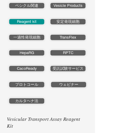
ベシクル関連
Vesicle Products
Reagent kit
安定発現細胞
一過性発現細胞
TransFlex
HepaRG
RPTC
CacoReady
受託試験サービス
プロトコール
ウェビナー
カルタヘナ法
Vesicular Transport Assay Reagent
Kit