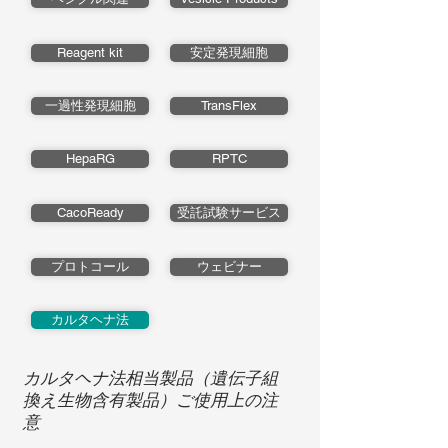
Reagent kit
安定発現細胞
一過性発現細胞
TransFlex
HepaRG
RPTC
CacoReady
受託試験サービス
プロトコール
ウェビナー
カルタヘナ法
カルタヘナ法相当製品（遺伝子組
換え生物含有製品）ご使用上の注
意