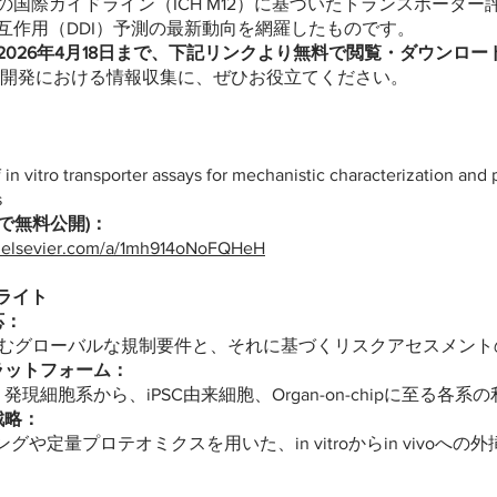
国際ガイドライン（ICH M12）に基づいたトランスポーター評価や
互作用（DDI）予測の最新動向を網羅したものです。
2026年4月18日まで、下記リンクより無料で閲覧・ダウンロ
開発における情報収集に、ぜひお役立てください。
n vitro transporter assays for mechanistic characterization and p
s
8まで無料公開)：
rs.elsevier.com/a/1mh914oNoFQHeH
ライト
応：
を含むグローバルな規制要件と、それに基づくリスクアセスメン
ラットフォーム：
細胞系から、iPSC由来細胞、Organ-on-chipに至る各系
戦略：
や定量プロテオミクスを用いた、in vitroからin vivoへの外