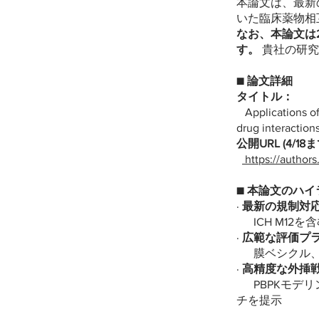
本論文は、最新の
いた臨床薬物相
なお、本論文は
す。
貴社の研究
■ 論文詳細
タイトル：
Applications of i
drug interaction
公開URL (4/1
https://autho
■ 本論文のハイ
·
最新の規制対
ICH M12
·
広範な評価プ
膜ベシクル、発現
·
高精度な外挿
PBPKモデリング
チを提示